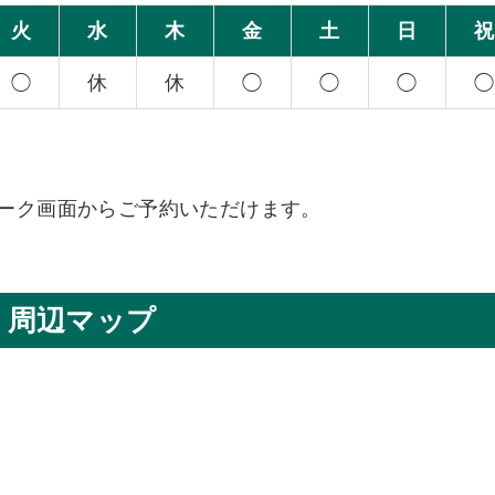
火
水
木
金
土
日
祝
◯
休
休
◯
◯
◯
◯
、トーク画面からご予約いただけます。
周辺マップ