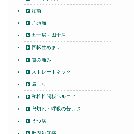
頭痛
片頭痛
五十肩・四十肩
回転性めまい
首の痛み
ストレートネック
肩こり
頸椎椎間板ヘルニア
息切れ・呼吸の苦しさ
うつ病
肋間神経痛