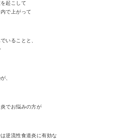
症を起こして
口内で上がって
んでいることと、
や
のが、
道炎でお悩みの方が
では逆流性食道炎に有効な