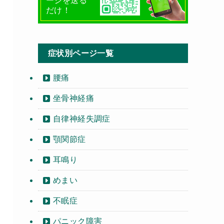
ージを送る
だけ！
症状別ページ一覧
腰痛
坐骨神経痛
自律神経失調症
顎関節症
耳鳴り
めまい
不眠症
パニック障害