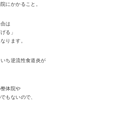
病院にかかること。
場合は
下げる」
になります。
まいち逆流性食道炎が
の整体院や
のでもないので、