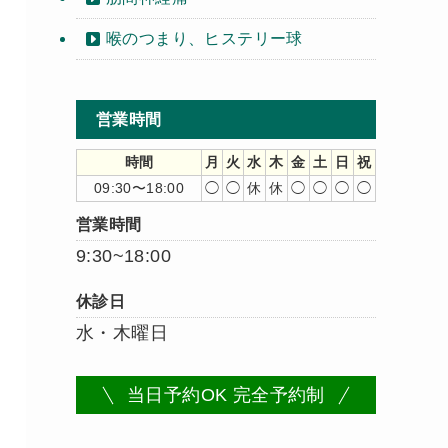
喉のつまり、ヒステリー球
営業時間
時間
月
火
水
木
金
土
日
祝
09:30〜18:00
◯
◯
休
休
◯
◯
◯
◯
営業時間
9:30~18:00
休診日
水・木曜日
当日予約OK 完全予約制