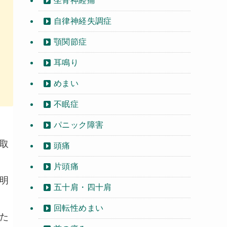
坐骨神経痛
自律神経失調症
顎関節症
耳鳴り
めまい
不眠症
パニック障害
取
頭痛
片頭痛
明
五十肩・四十肩
回転性めまい
た