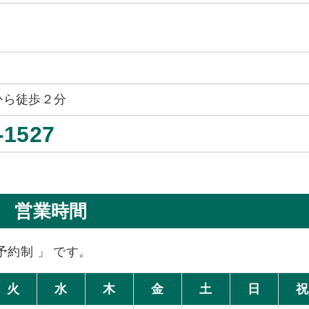
から徒歩２分
-1527
営業時間
予約制 」 です。
火
水
木
金
土
日
祝