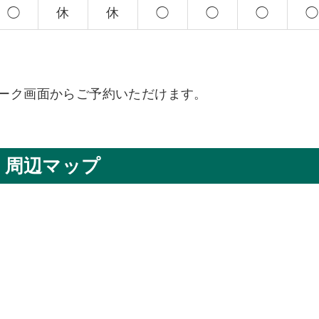
◯
休
休
◯
◯
◯
◯
、トーク画面からご予約いただけます。
周辺マップ