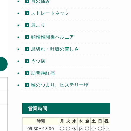
首の痛み
ストレートネック
肩こり
頸椎椎間板ヘルニア
息切れ・呼吸の苦しさ
うつ病
肋間神経痛
喉のつまり、ヒステリー球
営業時間
時間
月
火
水
木
金
土
日
祝
09:30〜18:00
◯
◯
休
休
◯
◯
◯
◯