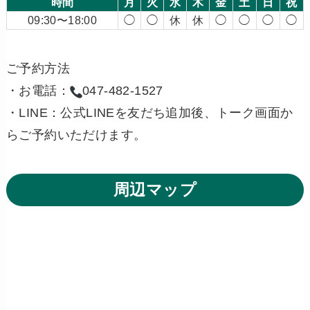
時間
月
火
水
木
金
土
日
祝
09:30〜18:00
◯
◯
休
休
◯
◯
◯
◯
ご予約方法
・お電話：
047-482-1527
・LINE：公式LINEを友だち追加後、トーク画面か
らご予約いただけます。
周辺マップ