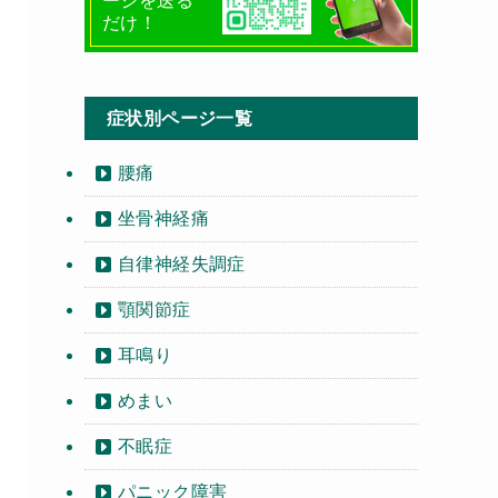
ージを送る
だけ！
症状別ページ一覧
腰痛
坐骨神経痛
自律神経失調症
顎関節症
耳鳴り
めまい
不眠症
パニック障害