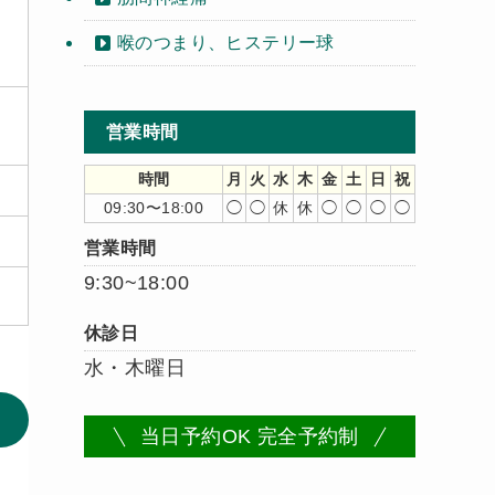
喉のつまり、ヒステリー球
営業時間
時間
月
火
水
木
金
土
日
祝
09:30〜18:00
◯
◯
休
休
◯
◯
◯
◯
営業時間
9:30~18:00
休診日
水・木曜日
当日予約OK 完全予約制