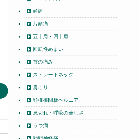
頭痛
片頭痛
五十肩・四十肩
回転性めまい
首の痛み
ストレートネック
肩こり
頸椎椎間板ヘルニア
息切れ・呼吸の苦しさ
うつ病
肋間神経痛