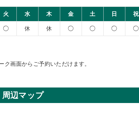
火
水
木
金
土
日
祝
◯
休
休
◯
◯
◯
◯
、トーク画面からご予約いただけます。
周辺マップ