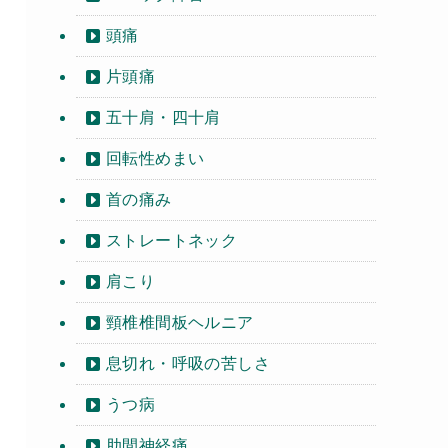
頭痛
片頭痛
五十肩・四十肩
回転性めまい
首の痛み
ストレートネック
肩こり
頸椎椎間板ヘルニア
息切れ・呼吸の苦しさ
うつ病
肋間神経痛