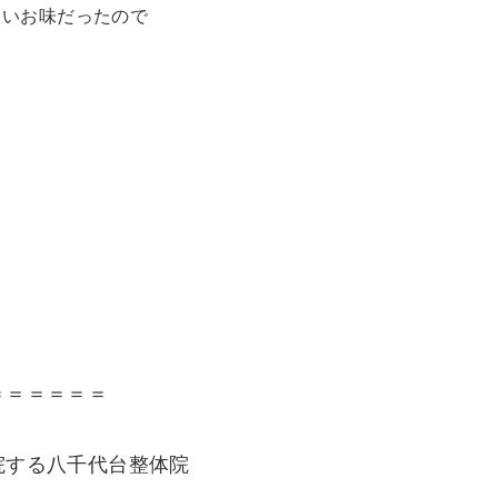
しいお味だったので
＝＝＝＝＝＝
院する八千代台整体院