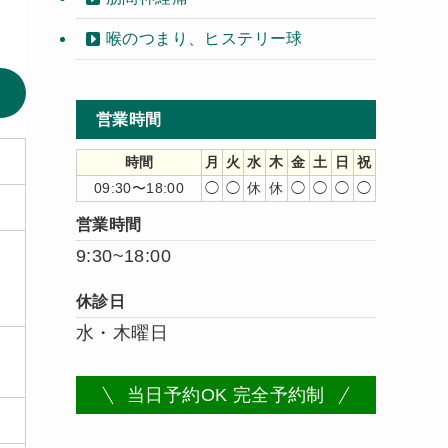
喉のつまり、ヒステリー球
営業時間
時間
月
火
水
木
金
土
日
祝
09:30〜18:00
◯
◯
休
休
◯
◯
◯
◯
営業時間
9:30~18:00
休診日
水・木曜日
当日予約OK 完全予約制