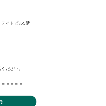
テイトビル5階
話ください。
＝＝＝＝＝＝
る