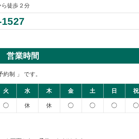
から徒歩２分
-1527
営業時間
予約制 」 です。
火
水
木
金
土
日
祝
◯
休
休
◯
◯
◯
◯