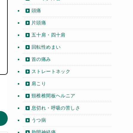
頭痛
片頭痛
五十肩・四十肩
回転性めまい
首の痛み
ストレートネック
肩こり
頸椎椎間板ヘルニア
息切れ・呼吸の苦しさ
うつ病
肋間神経痛