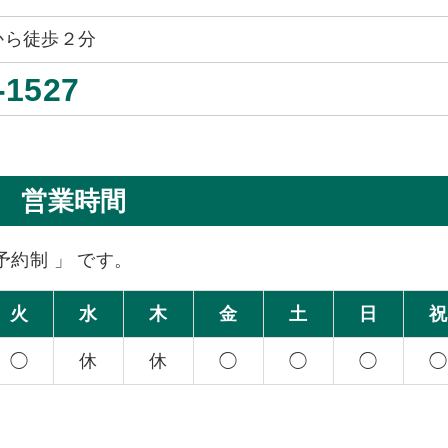
から徒歩２分
-1527
営業時間
予約制 」 です。
火
水
木
金
土
日
祝
◯
休
休
◯
◯
◯
◯