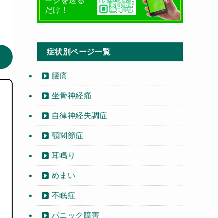
ージを送る
だけ！
症状別ページ一覧
腰痛
坐骨神経痛
自律神経失調症
顎関節症
耳鳴り
めまい
不眠症
パニック障害