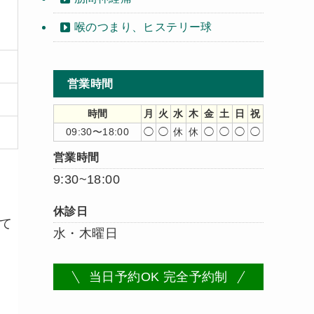
喉のつまり、ヒステリー球
営業時間
時間
月
火
水
木
金
土
日
祝
09:30〜18:00
◯
◯
休
休
◯
◯
◯
◯
営業時間
9:30~18:00
休診日
て
水・木曜日
当日予約OK 完全予約制